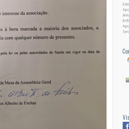
Est
Apo
ár
Enf
Ap
Sec
Co
Vi