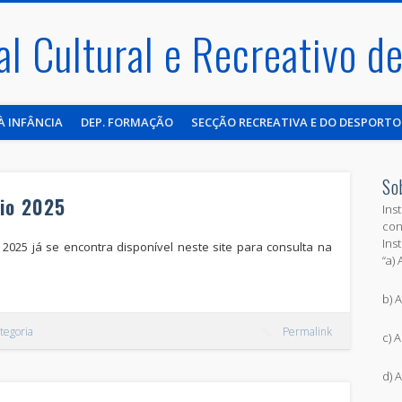
al Cultural e Recreativo 
À INFÂNCIA
DEP. FORMAÇÃO
SECÇÃO RECREATIVA E DO DESPORTO
So
cio 2025
Ins
con
Ins
 2025 já se encontra disponível neste site para consulta na
“a)
b) A
tegoria
Permalink
c) 
d) 