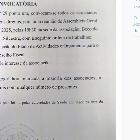
Exe
Con
Ass
de 