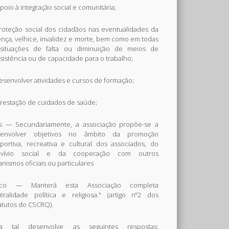
Apoio à integração social e comunitária;
Proteção social dos cidadãos nas eventualidades da
nça, velhice, invalidez e morte, bem como em todas
situações de falta ou diminuição de meios de
sistência ou de capacidade para o trabalho;
desenvolver atividades e cursos de formação;
prestação de cuidados de saúde;
s — Secundariamente, a associação propõe-se a
senvolver objetivos no âmbito da promoção
portiva, recreativa e cultural dos associados, do
nvívio social e da cooperação com outros
anismos oficiais ou particulares
ico — Manterá esta Associação completa
tralidade política e religiosa." (artigo nº2 dos
atutos do CSCRQ).
ra tal desenvolve as seguintes respostas: