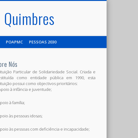
de Quimbres
POAPMC
PESSOAS 2030
bre Nós
tituição Particular de Solidariedade Social. Criada e
stituída como entidade pública em 1990, esta
tituição possui como objectivos prioritários:
 Apoio à infância e juventude;
poio à família;
Apoio às pessoas idosas;
Apoio às pessoas com deficiência e incapacidade;