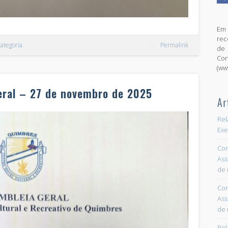
Em 
rec
ategoria
Permalink
de 
Con
(ww
eral – 27 de novembro de 2025
Ar
Rel
Exe
Con
Ass
de 
Con
Ass
de 
Rel