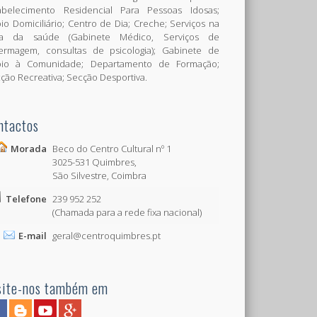
abelecimento Residencial Para Pessoas Idosas;
io Domiciliário; Centro de Dia; Creche; Serviços na
ea da saúde (Gabinete Médico, Serviços de
ermagem, consultas de psicologia); Gabinete de
oio à Comunidade; Departamento de Formação;
ção Recreativa; Secção Desportiva.
ntactos
Morada
Beco do Centro Cultural nº 1
3025-531 Quimbres,
São Silvestre, Coimbra
Telefone
239 952 252
(Chamada para a rede fixa nacional)
E-mail
geral@centroquimbres.pt
site-nos também em