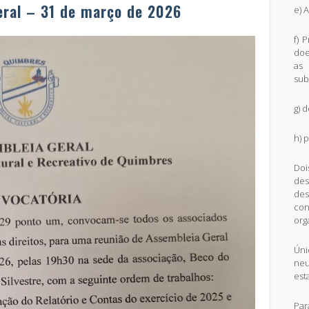
eral – 31 de março de 2026
e) 
f) 
doe
as 
sub
g) 
h) 
Doi
de
des
co
org
Ún
neu
est
Pa