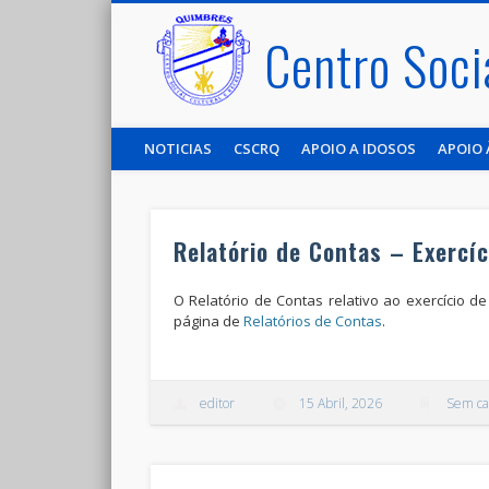
Centro Soci
NOTICIAS
CSCRQ
APOIO A IDOSOS
APOIO 
Relatório de Contas – Exercí
O Relatório de Contas relativo ao exercício de
página de
Relatórios de Contas
.
editor
15 Abril, 2026
Sem ca