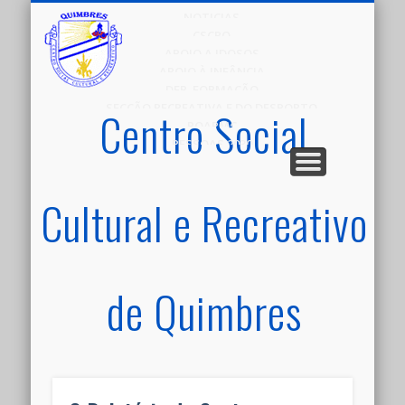
NOTICIAS
CSCRQ
APOIO A IDOSOS
APOIO À INFÂNCIA
DEP. FORMAÇÃO
SECÇÃO RECREATIVA E DO DESPORTO
Centro Social
POAPMC
PESSOAS 2030
Cultural e Recreativo
de Quimbres