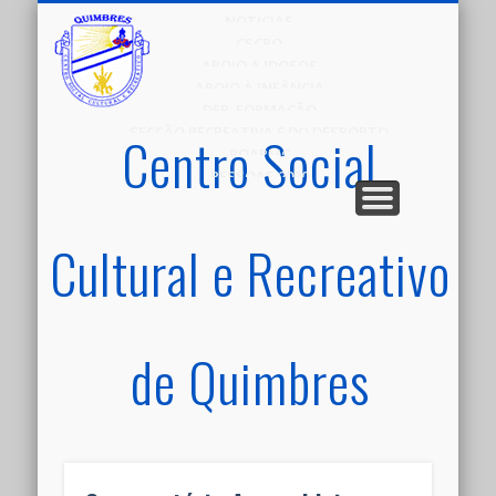
NOTICIAS
CSCRQ
APOIO A IDOSOS
APOIO À INFÂNCIA
DEP. FORMAÇÃO
SECÇÃO RECREATIVA E DO DESPORTO
Centro Social
POAPMC
PESSOAS 2030
Cultural e Recreativo
de Quimbres