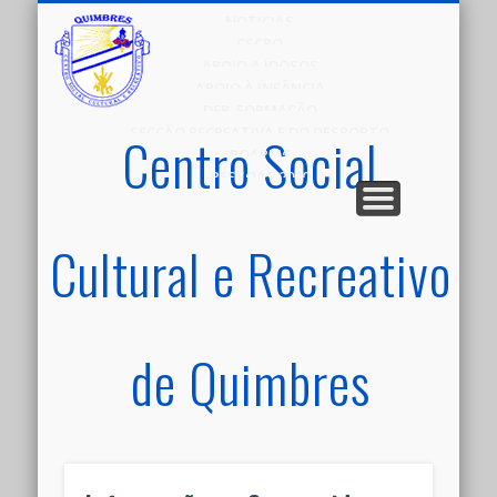
NOTICIAS
CSCRQ
APOIO A IDOSOS
APOIO À INFÂNCIA
DEP. FORMAÇÃO
SECÇÃO RECREATIVA E DO DESPORTO
Centro Social
POAPMC
PESSOAS 2030
Cultural e Recreativo
de Quimbres