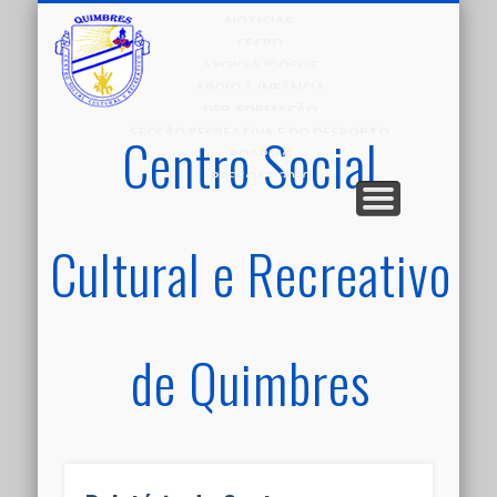
NOTICIAS
CSCRQ
APOIO A IDOSOS
APOIO À INFÂNCIA
DEP. FORMAÇÃO
SECÇÃO RECREATIVA E DO DESPORTO
Centro Social
POAPMC
PESSOAS 2030
Cultural e Recreativo
de Quimbres