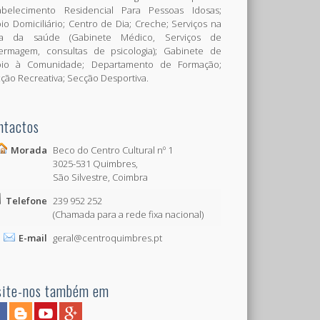
abelecimento Residencial Para Pessoas Idosas;
io Domiciliário; Centro de Dia; Creche; Serviços na
ea da saúde (Gabinete Médico, Serviços de
ermagem, consultas de psicologia); Gabinete de
oio à Comunidade; Departamento de Formação;
ção Recreativa; Secção Desportiva.
ntactos
Morada
Beco do Centro Cultural nº 1
3025-531 Quimbres,
São Silvestre, Coimbra
Telefone
239 952 252
(Chamada para a rede fixa nacional)
E-mail
geral@centroquimbres.pt
site-nos também em