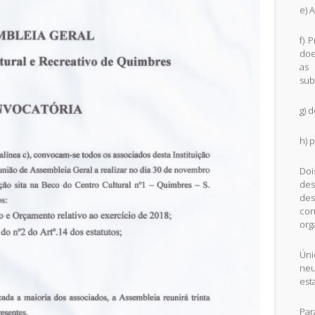
e) 
f) 
doe
as 
sub
g) 
h) 
Doi
de
des
co
org
Ún
neu
est
Pa