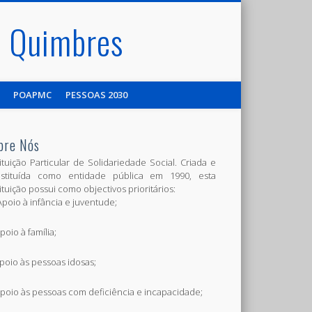
de Quimbres
POAPMC
PESSOAS 2030
bre Nós
tituição Particular de Solidariedade Social. Criada e
stituída como entidade pública em 1990, esta
tituição possui como objectivos prioritários:
 Apoio à infância e juventude;
poio à família;
Apoio às pessoas idosas;
Apoio às pessoas com deficiência e incapacidade;