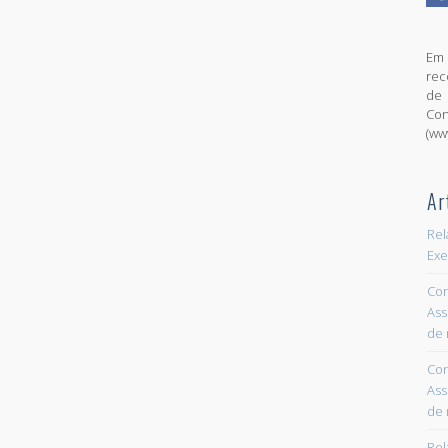
Em 
rec
de 
Con
(ww
Ar
Rel
Exe
Con
Ass
de 
Con
Ass
de 
Rel