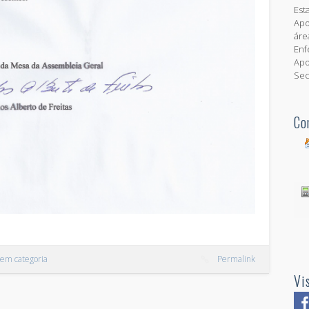
Est
Apo
ár
Enf
Ap
Sec
Co
em categoria
Permalink
Vi