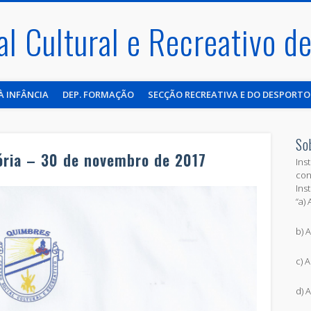
al Cultural e Recreativo 
À INFÂNCIA
DEP. FORMAÇÃO
SECÇÃO RECREATIVA E DO DESPORTO
So
ória – 30 de novembro de 2017
Ins
con
Ins
“a)
b) A
c) 
d) 