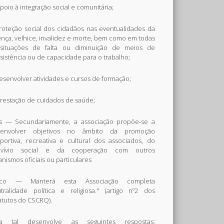
Apoio à integração social e comunitária;
Proteção social dos cidadãos nas eventualidades da
nça, velhice, invalidez e morte, bem como em todas
situações de falta ou diminuição de meios de
sistência ou de capacidade para o trabalho;
desenvolver atividades e cursos de formação;
prestação de cuidados de saúde;
s — Secundariamente, a associação propõe-se a
senvolver objetivos no âmbito da promoção
portiva, recreativa e cultural dos associados, do
nvívio social e da cooperação com outros
anismos oficiais ou particulares
ico — Manterá esta Associação completa
tralidade política e religiosa." (artigo nº2 dos
atutos do CSCRQ).
ra tal desenvolve as seguintes respostas: